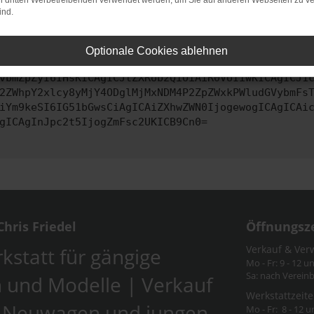
on dritten Werbetreibenden verwendet werden, um Sie auf anderen Webseiten zu ve
ind.
ontaktiere uns bitte. Wir werden versuchen, das Problem zu behe
Optionale Cookies ablehnen
vbmZpZyI6IHsKICAgICJtZXRob2QiOiAiR0VUIiwKICAgICJ1
2ZWhpY2xlcy8yMjY4ODglMjMxNDM4P2ZpZWxkPWludGVybmFs
iYm9keSI6IG51bGwsCiAgICAiZXhwZWN0IjogewogICAgICAi
gICAgInJpc2t5IjogZmFsc2UKICB9Cn0=
hris Friedel
Öffnungsz
Verkauf & Ver
kstatt für gängige
Mo - Fr: 9 - 12 u
Sa: nach Verein
 und Modelle | Verkauf
Werkstattzeite
-Neuwagen und jungen
Mo - Fr: 8 - 12 u