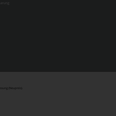
barung
ssung (Neupreis).