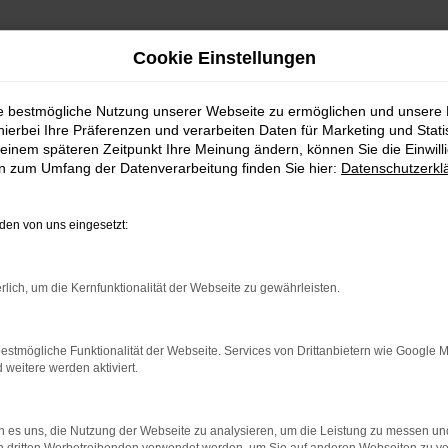
Cookie Einstellungen
ie bestmögliche Nutzung unserer Webseite zu ermöglichen und unsere
hierbei Ihre Präferenzen und verarbeiten Daten für Marketing und Stati
einem späteren Zeitpunkt Ihre Meinung ändern, können Sie die Einwillig
en zum Umfang der Datenverarbeitung finden Sie hier:
Datenschutzerkl
en von uns eingesetzt:
indung.
hine?
rlich, um die Kernfunktionalität der Webseite zu gewährleisten.
aden bestimmter Seiten verhindern. Funktioniert die Seite in e
estmögliche Funktionalität der Webseite. Services von Drittanbietern wie Google 
eitere werden aktiviert.
 zu beheben.
bssystem auf dem neuesten Stand sind.
 es uns, die Nutzung der Webseite zu analysieren, um die Leistung zu messen u
ko, sondern kann auch dazu führen, dass bestimmte Funktionen nic