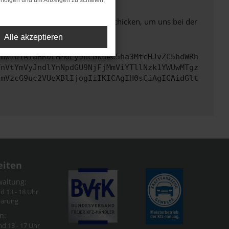
rfolgen und um Anzeigen zu schalten,
ben. Du kannst uns diesen Text schicken, um uns bei der
Alle akzeptieren
cmwiOiAiaHR0cHM6Ly9hcGkueC5ha3MtcHJvZC5hdWRh
TnVtYmVyJndlYnNpdGU9NjFjMmViYTllNzk1YWUwMTgz
cmVzcG9uc2VUeXBlIjogIiIKICAgIH0sCiAgICAidGlt
eiten
waltung:
nd 13 - 18 Uhr
barung
n:
nd 13 - 17 Uhr