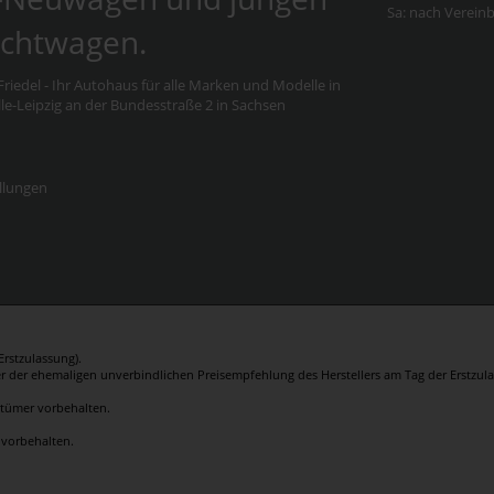
Sa: nach Verein
chtwagen.
riedel - Ihr Autohaus für alle Marken und Modelle in
e-Leipzig an der Bundesstraße 2 in Sachsen
llungen
rstzulassung).
er der ehemaligen unverbindlichen Preisempfehlung des Herstellers am Tag der Erstzula
rrtümer vorbehalten.
 vorbehalten.