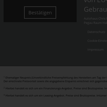
Gebrau
Bestätigen
Autohaus Chris F
Pegau Raum Hall
Datenschutz
Cookie-Einste
Impressum
1
Ehemaliger Neupreis (Unverbindliche Preisempfehlung des Herstellers am Tag der E
Der errechnete Preisvorteil sowie die angegebene Ersparnis errechnet sich gegenüb
2
Hierbei handelt es sich um ein Finanzierungs-Angebot. Preise sind Bruttopreise. I
3
Hierbei handelt es sich um ein Leasing-Angebot. Preise sind Bruttopreise. Irrtümer