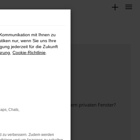
 Kommunikation mit Ihnen zu
stiken nur, wenn Sie uns Ihre
ung jederzeit für die Zukunft
ärung
,
Cookie-Richtlinie
.
inem anderen Browser oder in einem privaten Fenster?
Maps, Chats,
nd zu verbessern. Zudem werden
ht mehr unterstützt werden.