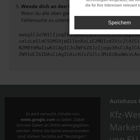
Technologien eingesetzt, die v
Wende dich an den Webseitenbetreiber.
die für Ihre Interessen relevant s
Wenn du alle oben genannten Schritte versucht hast, k
Fehlersuche zu unterstützen:
Speichern
ewogICJuYW1lIjogIk5ldHdvcmtFcnJvciIsCiAgImN
cmlzLm5ldC92MS9jbGllbnRzLzE2MDIvd2Vic2l0ZS1
N2M0YmMwIiwKICAgICJoZWFkZXJzIjoge30sCiAgICA
ZW91dCI6IDAsCiAgICAicHJvZ3Jlc3MiOiBudWxsLAo
Autohaus C
Kfz-Wer
Es wird versucht, Inhalte von
www.google.com
zu laden. Dabei
Marken
können Daten an Dritte weitergegeben
werden. Wenn Sie damit einverstanden
von EU
sind, klicken Sie bitte auf "Bestätigen".