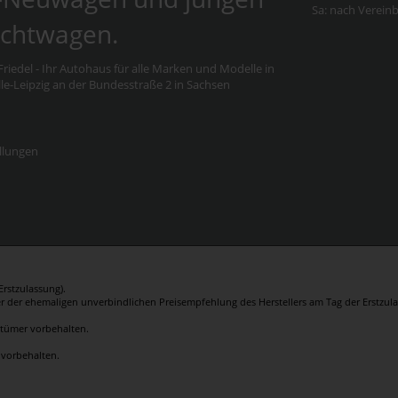
Sa: nach Verein
chtwagen.
riedel - Ihr Autohaus für alle Marken und Modelle in
e-Leipzig an der Bundesstraße 2 in Sachsen
llungen
rstzulassung).
er der ehemaligen unverbindlichen Preisempfehlung des Herstellers am Tag der Erstzula
rrtümer vorbehalten.
 vorbehalten.