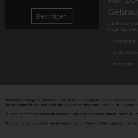
Gebrau
Bestätigen
Autohaus Chris F
Pegau Raum Hall
Datenschutz
Cookie-Einste
Impressum
1
Ehemaliger Neupreis (Unverbindliche Preisempfehlung des Herstellers am Tag der E
Der errechnete Preisvorteil sowie die angegebene Ersparnis errechnet sich gegenüb
2
Hierbei handelt es sich um ein Finanzierungs-Angebot. Preise sind Bruttopreise. I
3
Hierbei handelt es sich um ein Leasing-Angebot. Preise sind Bruttopreise. Irrtümer