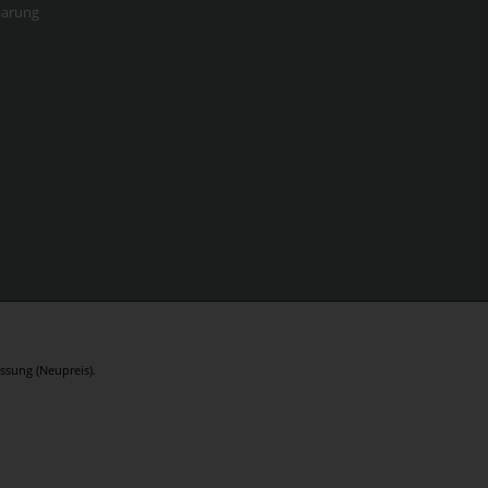
barung
ssung (Neupreis).