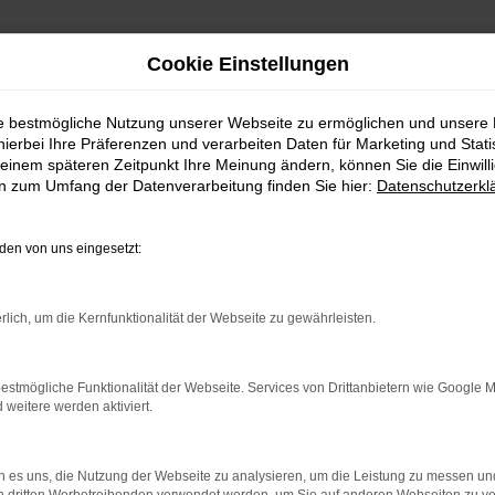
Cookie Einstellungen
ie bestmögliche Nutzung unserer Webseite zu ermöglichen und unsere
hierbei Ihre Präferenzen und verarbeiten Daten für Marketing und Stati
einem späteren Zeitpunkt Ihre Meinung ändern, können Sie die Einwillig
en zum Umfang der Datenverarbeitung finden Sie hier:
Datenschutzerkl
en von uns eingesetzt:
indung.
hine?
rlich, um die Kernfunktionalität der Webseite zu gewährleisten.
aden bestimmter Seiten verhindern. Funktioniert die Seite in e
estmögliche Funktionalität der Webseite. Services von Drittanbietern wie Google 
eitere werden aktiviert.
 zu beheben.
bssystem auf dem neuesten Stand sind.
 es uns, die Nutzung der Webseite zu analysieren, um die Leistung zu messen u
ko, sondern kann auch dazu führen, dass bestimmte Funktionen nic