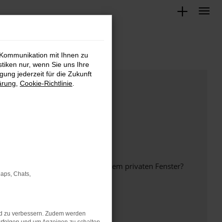
 Kommunikation mit Ihnen zu
stiken nur, wenn Sie uns Ihre
ung jederzeit für die Zukunft
ärung
,
Cookie-Richtlinie
.
inem anderen Browser oder in einem privaten Fenster?
Maps, Chats,
nd zu verbessern. Zudem werden
ht mehr unterstützt werden.