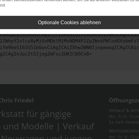
on dritten Werbetreibenden verwendet werden, um Sie auf anderen Webseiten zu ve
ind.
ontaktiere uns bitte. Wir werden versuchen, das Problem zu behe
Optionale Cookies ablehnen
vbmZpZyI6IHsKICAgICJtZXRob2QiOiAiR0VUIiwKICAgICJ1
2ZWhpY2xlcy8yMjUxMDklMjMxNDM4P2ZpZWxkPWludGVybmFs
iYm9keSI6IG51bGwsCiAgICAiZXhwZWN0IjogewogICAgICAi
gICAgInJpc2t5IjogZmFsc2UKICB9Cn0=
hris Friedel
Öffnungsz
Verkauf & Ver
kstatt für gängige
Mo - Fr: 9 - 12 u
Sa: nach Verein
 und Modelle | Verkauf
Werkstattzeite
-Neuwagen und jungen
Mo - Fr: 8 - 12 u