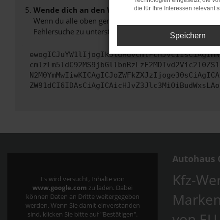
Technologien eingesetzt, die v
Wende dich an den Webseitenbetreiber.
die für Ihre Interessen relevant s
Wenn du alle oben genannten Schritte versucht hast, k
Fehlersuche zu unterstützen:
Speichern
ewogICJuYW1lIjogIk5ldHdvcmtFcnJvciIsCiAgImN
cmlzLm5ldC92MS9jbGllbnRzLzE2MDIvd2Vic2l0ZS1
N2M0YmMwIiwKICAgICJoZWFkZXJzIjoge30sCiAgICA
ZW91dCI6IDAsCiAgICAicHJvZ3Jlc3MiOiBudWxsLAo
Autohaus C
Kfz-Wer
Es wird versucht, Inhalte von
www.google.com
zu laden. Dabei
Marken
können Daten an Dritte weitergegeben
werden. Wenn Sie damit einverstanden
von EU
sind, klicken Sie bitte auf "Bestätigen".