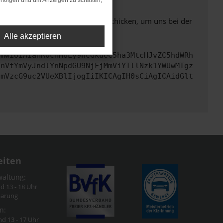
rfolgen und um Anzeigen zu schalten,
ben. Du kannst uns diesen Text schicken, um uns bei der
Alle akzeptieren
cmwiOiAiaHR0cHM6Ly9hcGkueC5ha3MtcHJvZC5hdWRh
TnVtYmVyJndlYnNpdGU9NjFjMmViYTllNzk1YWUwMTgz
cmVzcG9uc2VUeXBlIjogIiIKICAgIH0sCiAgICAidGlt
eiten
waltung:
nd 13 - 18 Uhr
barung
n:
nd 13 - 17 Uhr