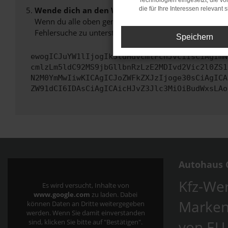
Technologien eingesetzt, die v
Wende dich an den Webseitenbetreiber.
die für Ihre Interessen relevant s
Wenn du alle oben genannten Schritte versucht hast, k
Fehlersuche zu unterstützen:
Speichern
ewogICJuYW1lIjogIk5ldHdvcmtFcnJvciIsCiAgImN
cmlzLm5ldC92MS9jbGllbnRzLzE2MDIvd2Vic2l0ZS1
N2M0YmMwIiwKICAgICJoZWFkZXJzIjoge30sCiAgICA
ZW91dCI6IDAsCiAgICAicHJvZ3Jlc3MiOiBudWxsLAo
Autohaus C
Kfz-Wer
Es wird versucht, Inhalte von
www.google.com
zu laden. Dabei
Marken
können Daten an Dritte weitergegeben
werden. Wenn Sie damit einverstanden
von EU
sind, klicken Sie bitte auf "Bestätigen".