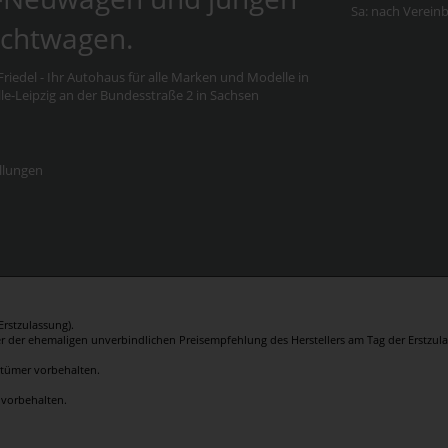
Sa: nach Verein
chtwagen.
riedel - Ihr Autohaus für alle Marken und Modelle in
e-Leipzig an der Bundesstraße 2 in Sachsen
llungen
rstzulassung).
er der ehemaligen unverbindlichen Preisempfehlung des Herstellers am Tag der Erstzula
rrtümer vorbehalten.
 vorbehalten.