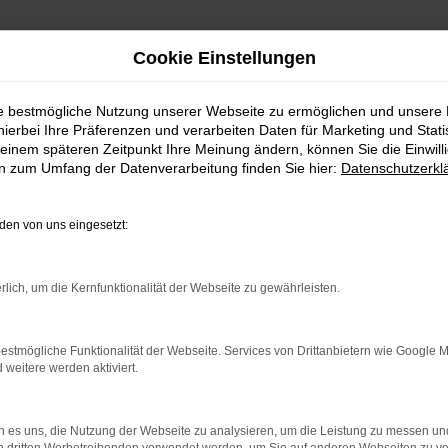
Cookie Einstellungen
ie bestmögliche Nutzung unserer Webseite zu ermöglichen und unsere
hierbei Ihre Präferenzen und verarbeiten Daten für Marketing und Stati
einem späteren Zeitpunkt Ihre Meinung ändern, können Sie die Einwillig
en zum Umfang der Datenverarbeitung finden Sie hier:
Datenschutzerkl
en von uns eingesetzt:
indung.
hine?
rlich, um die Kernfunktionalität der Webseite zu gewährleisten.
aden bestimmter Seiten verhindern. Funktioniert die Seite in e
estmögliche Funktionalität der Webseite. Services von Drittanbietern wie Google 
eitere werden aktiviert.
 zu beheben.
bssystem auf dem neuesten Stand sind.
 es uns, die Nutzung der Webseite zu analysieren, um die Leistung zu messen u
ko, sondern kann auch dazu führen, dass bestimmte Funktionen nic