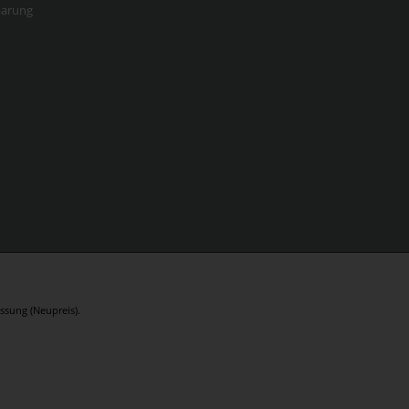
barung
ssung (Neupreis).