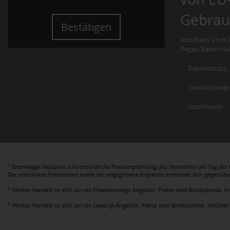
Gebrau
Bestätigen
Autohaus Chris F
Pegau Raum Hall
Datenschutz
Cookie-Einste
Impressum
1
Ehemaliger Neupreis (Unverbindliche Preisempfehlung des Herstellers am Tag der E
Der errechnete Preisvorteil sowie die angegebene Ersparnis errechnet sich gegenüb
2
Hierbei handelt es sich um ein Finanzierungs-Angebot. Preise sind Bruttopreise. I
3
Hierbei handelt es sich um ein Leasing-Angebot. Preise sind Bruttopreise. Irrtümer