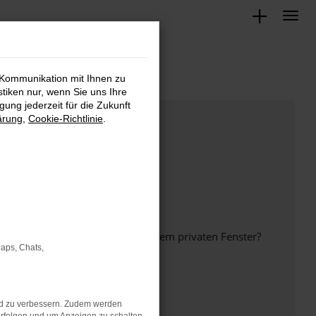
 Kommunikation mit Ihnen zu
stiken nur, wenn Sie uns Ihre
ung jederzeit für die Zukunft
ärung
,
Cookie-Richtlinie
.
inem anderen Browser oder in einem privaten Fenster?
Maps, Chats,
nd zu verbessern. Zudem werden
ht mehr unterstützt werden.