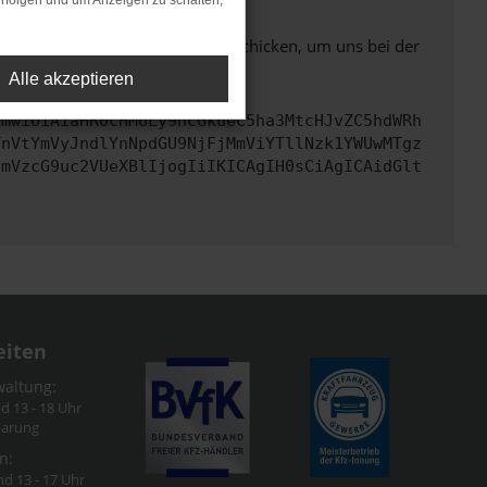
rfolgen und um Anzeigen zu schalten,
ben. Du kannst uns diesen Text schicken, um uns bei der
Alle akzeptieren
cmwiOiAiaHR0cHM6Ly9hcGkueC5ha3MtcHJvZC5hdWRh
TnVtYmVyJndlYnNpdGU9NjFjMmViYTllNzk1YWUwMTgz
cmVzcG9uc2VUeXBlIjogIiIKICAgIH0sCiAgICAidGlt
eiten
waltung:
nd 13 - 18 Uhr
barung
n:
nd 13 - 17 Uhr