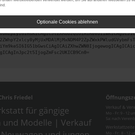
on dritten Werbetreibenden verwendet werden, um Sie auf anderen Webseiten zu ve
ind.
ontaktiere uns bitte. Wir werden versuchen, das Problem zu behe
Optionale Cookies ablehnen
vbmZpZyI6IHsKICAgICJtZXRob2QiOiAiR0VUIiwKICAgICJ1
2ZWhpY2xlcy8yMjUxMDAlMjMxNDM4P2ZpZWxkPWludGVybmFs
iYm9keSI6IG51bGwsCiAgICAiZXhwZWN0IjogewogICAgICAi
gICAgInJpc2t5IjogZmFsc2UKICB9Cn0=
hris Friedel
Öffnungsz
Verkauf & Ver
kstatt für gängige
Mo - Fr: 9 - 12 u
Sa: nach Verein
 und Modelle | Verkauf
Werkstattzeite
-Neuwagen und jungen
Mo - Fr: 8 - 12 u