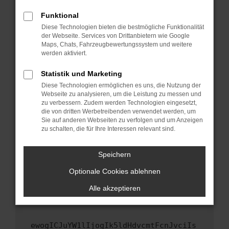
Fenster?
Funktional
Starte dein Gerät neu.
Diese Technologien bieten die bestmögliche Funktionalität
Das kann manchmal helfen, vorübergehende
der Webseite. Services von Drittanbietern wie Google
Maps, Chats, Fahrzeugbewertungssystem und weitere
Probleme zu beheben.
werden aktiviert.
Stelle sicher, dass dein Browser und dein
Betriebssystem auf dem neuesten Stand
Statistik und Marketing
sind.
Diese Technologien ermöglichen es uns, die Nutzung der
Webseite zu analysieren, um die Leistung zu messen und
Veraltete Software birgt nicht nur ein
zu verbessern. Zudem werden Technologien eingesetzt,
Sicherheitsrisiko, sondern kann auch dazu
die von dritten Werbetreibenden verwendet werden, um
führen, dass bestimmte Funktionen nicht mehr
Sie auf anderen Webseiten zu verfolgen und um Anzeigen
unterstützt werden.
zu schalten, die für Ihre Interessen relevant sind.
Wende dich an den Webseitenbetreiber.
Speichern
Wenn du alle oben genannten Schritte versucht
hast, kontaktiere uns bitte. Wir werden
Optionale Cookies ablehnen
versuchen, das Problem zu beheben. Du kannst
Alle akzeptieren
uns diesen Text schicken, um uns bei der
Fehlersuche zu unterstützen:
ewogICJuYW1lIjogIk5ldHdvcmtFcnJvciIs