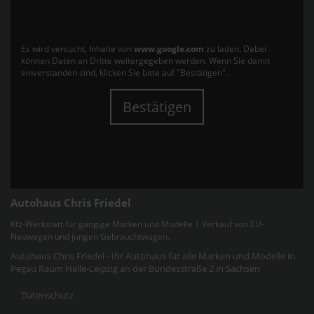
Es wird versucht, Inhalte von
www.google.com
zu laden. Dabei
können Daten an Dritte weitergegeben werden. Wenn Sie damit
einverstanden sind, klicken Sie bitte auf "Bestätigen".
Bestätigen
Autohaus Chris Friedel
Kfz-Werkstatt für gängige Marken und Modelle | Verkauf von EU-
Neuwagen und jungen Gebrauchtwagen.
Autohaus Chris Friedel - Ihr Autohaus für alle Marken und Modelle in
Pegau Raum Halle-Leipzig an der Bundesstraße 2 in Sachsen
Datenschutz