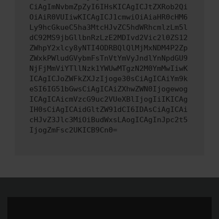
CiAgImNvbmZpZyI6IHsKICAgICJtZXRob2Qi
OiAiR0VUIiwKICAgICJ1cmwiOiAiaHR0cHM6
Ly9hcGkueC5ha3MtcHJvZC5hdWRhcmlzLm5l
dC92MS9jbGllbnRzLzE2MDIvd2Vic2l0ZS12
ZWhpY2xlcy8yNTI4ODRBQlQlMjMxNDM4P2Zp
ZWxkPWludGVybmFsTnVtYmVyJndlYnNpdGU9
NjFjMmViYTllNzk1YWUwMTgzN2M0YmMwIiwK
ICAgICJoZWFkZXJzIjoge30sCiAgICAiYm9k
eSI6IG51bGwsCiAgICAiZXhwZWN0Ijogewog
ICAgICAicmVzcG9uc2VUeXBlIjogIiIKICAg
IH0sCiAgICAidGltZW91dCI6IDAsCiAgICAi
cHJvZ3Jlc3MiOiBudWxsLAogICAgInJpc2t5
IjogZmFsc2UKICB9Cn0=