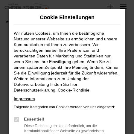
Zum
Hauptinhalt
Cookie Einstellungen
springen
Startseite
Fahrzeugangebote
Fahrzeugsuche
Wir nutzen Cookies, um Ihnen die bestmögliche
Nutzung unserer Webseite zu ermöglichen und unsere
Kommunikation mit Ihnen zu verbessern. Wir
Fehler: Network Error
berücksichtigen hierbei Ihre Präferenzen und
verarbeiten Daten für Marketing und Statistiken nur,
Beim Laden ist ein Fehler aufgetreten.
wenn Sie uns Ihre Einwilligung geben. Wenn Sie zu
Hier sind ein paar Tipps, die dir helfen können:
einem späteren Zeitpunkt Ihre Meinung ändern, können
Sie die Einwilligung jederzeit für die Zukunft widerrufen.
Überprüfe deine Firewall und deine
Weitere Informationen zum Umfang der
Internetverbindung.
Datenverarbeitung finden Sie hier:
Datenschutzerklärung
,
Cookie-Richtlinie
.
Laden andere Webseiten, zum Beispiel deine
Suchmaschine?
Impressum
Prüfe deine Browsererweiterungen.
Folgende Kategorien von Cookies werden von uns eingesetzt:
Manche Erweiterungen, wie Werbeblocker,
Essentiell
können das Laden bestimmter Seiten
verhindern. Funktioniert die Seite in einem
Diese Technologien sind erforderlich, um die
Kernfunktionalität der Webseite zu gewährleisten.
anderen Browser oder in einem privaten