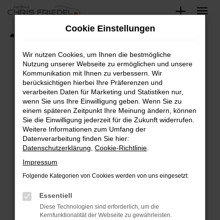
Zum
Hauptinhalt
Cookie Einstellungen
springen
Startseite
Fahrzeugangebote
Fahrzeugsuche
Wir nutzen Cookies, um Ihnen die bestmögliche
Nutzung unserer Webseite zu ermöglichen und unsere
Kommunikation mit Ihnen zu verbessern. Wir
Fehler: Network Error
berücksichtigen hierbei Ihre Präferenzen und
verarbeiten Daten für Marketing und Statistiken nur,
Beim Laden ist ein Fehler aufgetreten.
wenn Sie uns Ihre Einwilligung geben. Wenn Sie zu
Hier sind ein paar Tipps, die dir helfen können:
einem späteren Zeitpunkt Ihre Meinung ändern, können
Sie die Einwilligung jederzeit für die Zukunft widerrufen.
Überprüfe deine Firewall und deine
Weitere Informationen zum Umfang der
Internetverbindung.
Datenverarbeitung finden Sie hier:
Datenschutzerklärung
,
Cookie-Richtlinie
.
Laden andere Webseiten, zum Beispiel deine
Suchmaschine?
Impressum
Prüfe deine Browsererweiterungen.
Folgende Kategorien von Cookies werden von uns eingesetzt:
Manche Erweiterungen, wie Werbeblocker,
Essentiell
können das Laden bestimmter Seiten
verhindern. Funktioniert die Seite in einem
Diese Technologien sind erforderlich, um die
Kernfunktionalität der Webseite zu gewährleisten.
anderen Browser oder in einem privaten