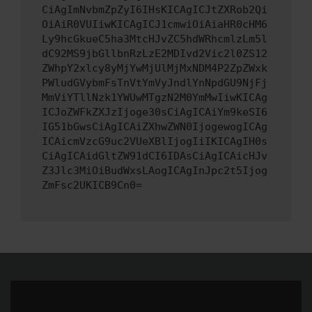
CiAgImNvbmZpZyI6IHsKICAgICJtZXRob2Qi
OiAiR0VUIiwKICAgICJ1cmwiOiAiaHR0cHM6
Ly9hcGkueC5ha3MtcHJvZC5hdWRhcmlzLm5l
dC92MS9jbGllbnRzLzE2MDIvd2Vic2l0ZS12
ZWhpY2xlcy8yMjYwMjUlMjMxNDM4P2ZpZWxk
PWludGVybmFsTnVtYmVyJndlYnNpdGU9NjFj
MmViYTllNzk1YWUwMTgzN2M0YmMwIiwKICAg
ICJoZWFkZXJzIjoge30sCiAgICAiYm9keSI6
IG51bGwsCiAgICAiZXhwZWN0IjogewogICAg
ICAicmVzcG9uc2VUeXBlIjogIiIKICAgIH0s
CiAgICAidGltZW91dCI6IDAsCiAgICAicHJv
Z3Jlc3MiOiBudWxsLAogICAgInJpc2t5Ijog
ZmFsc2UKICB9Cn0=