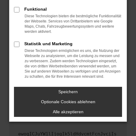
Fenster?
Funktional
Starte dein Gerät neu.
Diese Technologien bieten die bestmögliche Funktionalität
Das kann manchmal helfen, vorübergehende
der Webseite. Services von Drittanbietern wie Google
Maps, Chats, Fahrzeugbewertungssystem und weitere
Probleme zu beheben.
werden aktiviert.
Stelle sicher, dass dein Browser und dein
Betriebssystem auf dem neuesten Stand
Statistik und Marketing
sind.
Diese Technologien ermöglichen es uns, die Nutzung der
Webseite zu analysieren, um die Leistung zu messen und
Veraltete Software birgt nicht nur ein
zu verbessern. Zudem werden Technologien eingesetzt,
Sicherheitsrisiko, sondern kann auch dazu
die von dritten Werbetreibenden verwendet werden, um
führen, dass bestimmte Funktionen nicht mehr
Sie auf anderen Webseiten zu verfolgen und um Anzeigen
unterstützt werden.
zu schalten, die für Ihre Interessen relevant sind.
Wende dich an den Webseitenbetreiber.
Speichern
Wenn du alle oben genannten Schritte versucht
hast, kontaktiere uns bitte. Wir werden
Optionale Cookies ablehnen
versuchen, das Problem zu beheben. Du kannst
Alle akzeptieren
uns diesen Text schicken, um uns bei der
Fehlersuche zu unterstützen:
ewogICJuYW1lIjogIk5ldHdvcmtFcnJvciIs