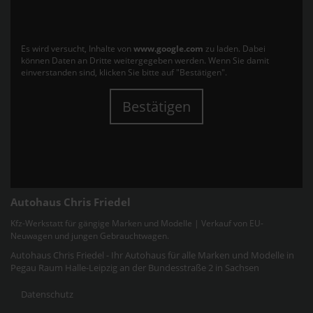
Es wird versucht, Inhalte von
www.google.com
zu laden. Dabei
können Daten an Dritte weitergegeben werden. Wenn Sie damit
einverstanden sind, klicken Sie bitte auf "Bestätigen".
Bestätigen
Autohaus Chris Friedel
Kfz-Werkstatt für gängige Marken und Modelle | Verkauf von EU-
Neuwagen und jungen Gebrauchtwagen.
Autohaus Chris Friedel - Ihr Autohaus für alle Marken und Modelle in
Pegau Raum Halle-Leipzig an der Bundesstraße 2 in Sachsen
Datenschutz