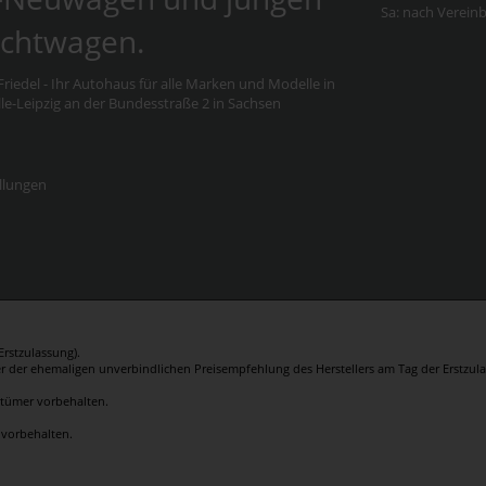
Sa: nach Verein
chtwagen.
riedel - Ihr Autohaus für alle Marken und Modelle in
e-Leipzig an der Bundesstraße 2 in Sachsen
llungen
rstzulassung).
er der ehemaligen unverbindlichen Preisempfehlung des Herstellers am Tag der Erstzula
rrtümer vorbehalten.
 vorbehalten.