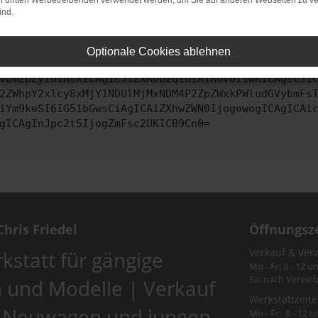
on dritten Werbetreibenden verwendet werden, um Sie auf anderen Webseiten zu ve
ind.
ontaktiere uns bitte. Wir werden versuchen, das Problem zu behe
Optionale Cookies ablehnen
vbmZpZyI6IHsKICAgICJtZXRob2QiOiAiR0VUIiwKICAgICJ1
2ZWhpY2xlcy8xMjY1NDUlMjMxNDM4P2ZpZWxkPWludGVybmFs
iYm9keSI6IG51bGwsCiAgICAiZXhwZWN0IjogewogICAgICAi
gICAgInJpc2t5IjogZmFsc2UKICB9Cn0=
hris Friedel
Öffnungsz
Verkauf & Ver
kstatt für gängige
Mo - Fr: 9 - 12 u
Sa: nach Verein
 und Modelle | Verkauf
Werkstattzeite
-Neuwagen und jungen
Mo - Fr: 8 - 12 u