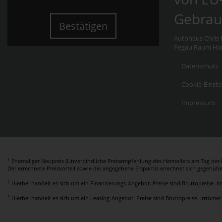
Gebrau
Bestätigen
Autohaus Chris F
Pegau Raum Hall
Datenschutz
Cookie-Einste
Impressum
1
Ehemaliger Neupreis (Unverbindliche Preisempfehlung des Herstellers am Tag der E
Der errechnete Preisvorteil sowie die angegebene Ersparnis errechnet sich gegenüb
2
Hierbei handelt es sich um ein Finanzierungs-Angebot. Preise sind Bruttopreise. I
3
Hierbei handelt es sich um ein Leasing-Angebot. Preise sind Bruttopreise. Irrtümer