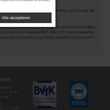
rfolgen und um Anzeigen zu schalten,
ben. Du kannst uns diesen Text schicken, um uns bei der
Alle akzeptieren
cmwiOiAiaHR0cHM6Ly9hcGkueC5ha3MtcHJvZC5hdWRh
TnVtYmVyJndlYnNpdGU9NjFjMmViYTllNzk1YWUwMTgz
cmVzcG9uc2VUeXBlIjogIiIKICAgIH0sCiAgICAidGlt
eiten
waltung:
nd 13 - 18 Uhr
barung
n:
nd 13 - 17 Uhr