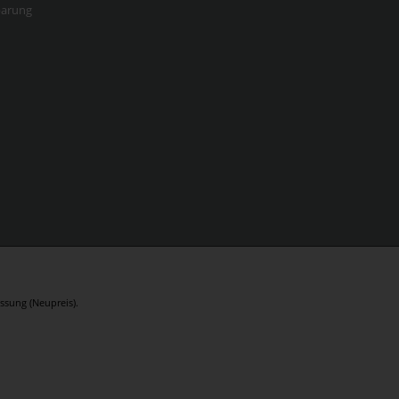
barung
ssung (Neupreis).