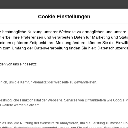
Cookie Einstellungen
ie bestmögliche Nutzung unserer Webseite zu ermöglichen und unsere
hierbei Ihre Präferenzen und verarbeiten Daten für Marketing und Stati
einem späteren Zeitpunkt Ihre Meinung ändern, können Sie die Einwillig
en zum Umfang der Datenverarbeitung finden Sie hier:
Datenschutzerkl
en von uns eingesetzt:
indung.
hine?
rlich, um die Kernfunktionalität der Webseite zu gewährleisten.
aden bestimmter Seiten verhindern. Funktioniert die Seite in e
estmögliche Funktionalität der Webseite. Services von Drittanbietern wie Google 
eitere werden aktiviert.
 zu beheben.
bssystem auf dem neuesten Stand sind.
 es uns, die Nutzung der Webseite zu analysieren, um die Leistung zu messen u
ko, sondern kann auch dazu führen, dass bestimmte Funktionen nic