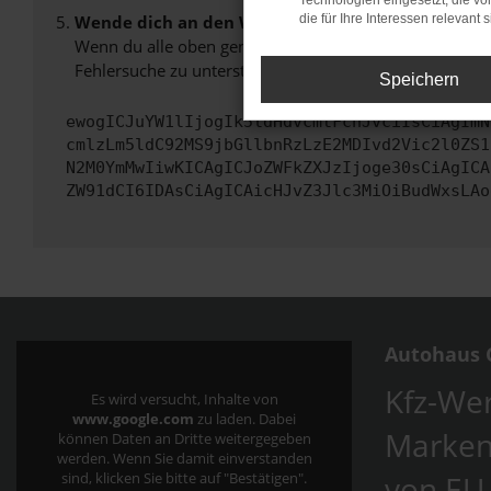
Technologien eingesetzt, die v
Wende dich an den Webseitenbetreiber.
die für Ihre Interessen relevant s
Wenn du alle oben genannten Schritte versucht hast, k
Fehlersuche zu unterstützen:
Speichern
ewogICJuYW1lIjogIk5ldHdvcmtFcnJvciIsCiAgImN
cmlzLm5ldC92MS9jbGllbnRzLzE2MDIvd2Vic2l0ZS1
N2M0YmMwIiwKICAgICJoZWFkZXJzIjoge30sCiAgICA
ZW91dCI6IDAsCiAgICAicHJvZ3Jlc3MiOiBudWxsLAo
Autohaus C
Kfz-Wer
Es wird versucht, Inhalte von
www.google.com
zu laden. Dabei
Marken
können Daten an Dritte weitergegeben
werden. Wenn Sie damit einverstanden
von EU
sind, klicken Sie bitte auf "Bestätigen".