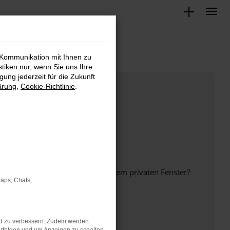
 Kommunikation mit Ihnen zu
stiken nur, wenn Sie uns Ihre
ung jederzeit für die Zukunft
ärung
,
Cookie-Richtlinie
.
inem anderen Browser oder in einem privaten Fenster?
Maps, Chats,
nd zu verbessern. Zudem werden
ht mehr unterstützt werden.