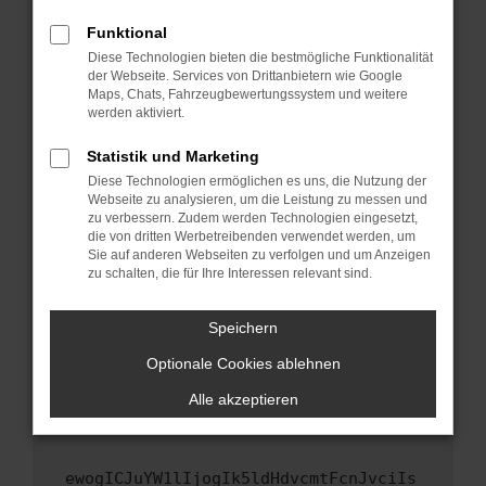
Fenster?
Funktional
Starte dein Gerät neu.
Diese Technologien bieten die bestmögliche Funktionalität
Das kann manchmal helfen, vorübergehende
der Webseite. Services von Drittanbietern wie Google
Maps, Chats, Fahrzeugbewertungssystem und weitere
Probleme zu beheben.
werden aktiviert.
Stelle sicher, dass dein Browser und dein
Betriebssystem auf dem neuesten Stand
Statistik und Marketing
sind.
Diese Technologien ermöglichen es uns, die Nutzung der
Webseite zu analysieren, um die Leistung zu messen und
Veraltete Software birgt nicht nur ein
zu verbessern. Zudem werden Technologien eingesetzt,
Sicherheitsrisiko, sondern kann auch dazu
die von dritten Werbetreibenden verwendet werden, um
führen, dass bestimmte Funktionen nicht mehr
Sie auf anderen Webseiten zu verfolgen und um Anzeigen
unterstützt werden.
zu schalten, die für Ihre Interessen relevant sind.
Wende dich an den Webseitenbetreiber.
Speichern
Wenn du alle oben genannten Schritte versucht
hast, kontaktiere uns bitte. Wir werden
Optionale Cookies ablehnen
versuchen, das Problem zu beheben. Du kannst
Alle akzeptieren
uns diesen Text schicken, um uns bei der
Fehlersuche zu unterstützen:
ewogICJuYW1lIjogIk5ldHdvcmtFcnJvciIs