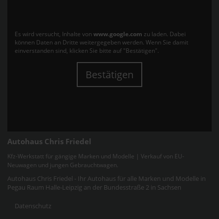
Es wird versucht, Inhalte von
www.google.com
zu laden. Dabei
können Daten an Dritte weitergegeben werden. Wenn Sie damit
einverstanden sind, klicken Sie bitte auf "Bestätigen".
Bestätigen
Autohaus Chris Friedel
Kfz-Werkstatt für gängige Marken und Modelle | Verkauf von EU-
Neuwagen und jungen Gebrauchtwagen.
Autohaus Chris Friedel - Ihr Autohaus für alle Marken und Modelle in
Pegau Raum Halle-Leipzig an der Bundesstraße 2 in Sachsen
Datenschutz