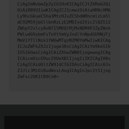
CiAgImNvbmZpZyI6IHsKICAgICJtZXRob2Qi
OiAiR0VUIiwKICAgICJ1cmwiOiAiaHR0cHM6
Ly9hcGkueC5ha3MtcHJvZC5hdWRhcmlzLm5l
dC92MS9jbGllbnRzLzE2MDIvd2Vic2l0ZS12
ZWhpY2xlcy8xNTI5MDQlMjMxNDM4P2ZpZWxk
PWludGVybmFsTnVtYmVyJndlYnNpdGU9NjFj
MmViYTllNzk1YWUwMTgzN2M0YmMwIiwKICAg
ICJoZWFkZXJzIjoge30sCiAgICAiYm9keSI6
IG51bGwsCiAgICAiZXhwZWN0IjogewogICAg
ICAicmVzcG9uc2VUeXBlIjogIiIKICAgIH0s
CiAgICAidGltZW91dCI6IDAsCiAgICAicHJv
Z3Jlc3MiOiBudWxsLAogICAgInJpc2t5Ijog
ZmFsc2UKICB9Cn0=