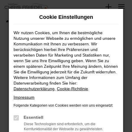
Zum
Hauptinhalt
Cookie Einstellungen
springen
Startseite
Fahrzeugangebote
Fahrzeugsuche
Wir nutzen Cookies, um Ihnen die bestmögliche
Nutzung unserer Webseite zu ermöglichen und unsere
Kommunikation mit Ihnen zu verbessern. Wir
Fehler: Network Error
berücksichtigen hierbei Ihre Präferenzen und
verarbeiten Daten für Marketing und Statistiken nur,
Beim Laden ist ein Fehler aufgetreten.
wenn Sie uns Ihre Einwilligung geben. Wenn Sie zu
Hier sind ein paar Tipps, die dir helfen können:
einem späteren Zeitpunkt Ihre Meinung ändern, können
Sie die Einwilligung jederzeit für die Zukunft widerrufen.
Überprüfe deine Firewall und deine
Weitere Informationen zum Umfang der
Internetverbindung.
Datenverarbeitung finden Sie hier:
Datenschutzerklärung
,
Cookie-Richtlinie
.
Laden andere Webseiten, zum Beispiel deine
Suchmaschine?
Impressum
Prüfe deine Browsererweiterungen.
Folgende Kategorien von Cookies werden von uns eingesetzt:
Manche Erweiterungen, wie Werbeblocker,
Essentiell
können das Laden bestimmter Seiten
verhindern. Funktioniert die Seite in einem
Diese Technologien sind erforderlich, um die
Kernfunktionalität der Webseite zu gewährleisten.
anderen Browser oder in einem privaten