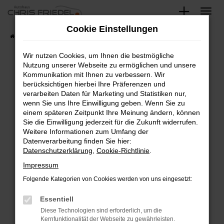
Zum
Hauptinhalt
Cookie Einstellungen
springen
Startseite
Fahrzeugangebote
Fahrzeugsuche
Wir nutzen Cookies, um Ihnen die bestmögliche
Nutzung unserer Webseite zu ermöglichen und unsere
Kommunikation mit Ihnen zu verbessern. Wir
Fehler: Network Error
berücksichtigen hierbei Ihre Präferenzen und
verarbeiten Daten für Marketing und Statistiken nur,
Beim Laden ist ein Fehler aufgetreten.
wenn Sie uns Ihre Einwilligung geben. Wenn Sie zu
Hier sind ein paar Tipps, die dir helfen können:
einem späteren Zeitpunkt Ihre Meinung ändern, können
Sie die Einwilligung jederzeit für die Zukunft widerrufen.
Überprüfe deine Firewall und deine
Weitere Informationen zum Umfang der
Internetverbindung.
Datenverarbeitung finden Sie hier:
Datenschutzerklärung
,
Cookie-Richtlinie
.
Laden andere Webseiten, zum Beispiel deine
Suchmaschine?
Impressum
Prüfe deine Browsererweiterungen.
Folgende Kategorien von Cookies werden von uns eingesetzt:
Manche Erweiterungen, wie Werbeblocker,
Essentiell
können das Laden bestimmter Seiten
verhindern. Funktioniert die Seite in einem
Diese Technologien sind erforderlich, um die
Kernfunktionalität der Webseite zu gewährleisten.
anderen Browser oder in einem privaten