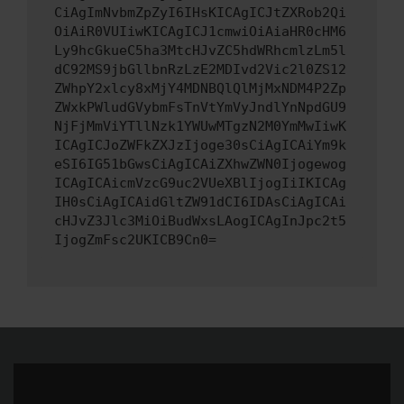
CiAgImNvbmZpZyI6IHsKICAgICJtZXRob2Qi
OiAiR0VUIiwKICAgICJ1cmwiOiAiaHR0cHM6
Ly9hcGkueC5ha3MtcHJvZC5hdWRhcmlzLm5l
dC92MS9jbGllbnRzLzE2MDIvd2Vic2l0ZS12
ZWhpY2xlcy8xMjY4MDNBQlQlMjMxNDM4P2Zp
ZWxkPWludGVybmFsTnVtYmVyJndlYnNpdGU9
NjFjMmViYTllNzk1YWUwMTgzN2M0YmMwIiwK
ICAgICJoZWFkZXJzIjoge30sCiAgICAiYm9k
eSI6IG51bGwsCiAgICAiZXhwZWN0Ijogewog
ICAgICAicmVzcG9uc2VUeXBlIjogIiIKICAg
IH0sCiAgICAidGltZW91dCI6IDAsCiAgICAi
cHJvZ3Jlc3MiOiBudWxsLAogICAgInJpc2t5
IjogZmFsc2UKICB9Cn0=