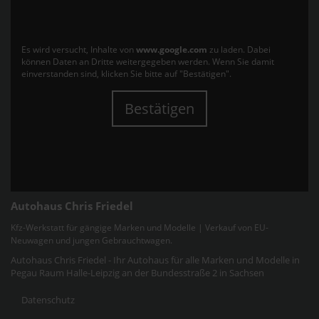
Es wird versucht, Inhalte von
www.google.com
zu laden. Dabei
können Daten an Dritte weitergegeben werden. Wenn Sie damit
einverstanden sind, klicken Sie bitte auf "Bestätigen".
Bestätigen
Autohaus Chris Friedel
Kfz-Werkstatt für gängige Marken und Modelle | Verkauf von EU-
Neuwagen und jungen Gebrauchtwagen.
Autohaus Chris Friedel - Ihr Autohaus für alle Marken und Modelle in
Pegau Raum Halle-Leipzig an der Bundesstraße 2 in Sachsen
Datenschutz