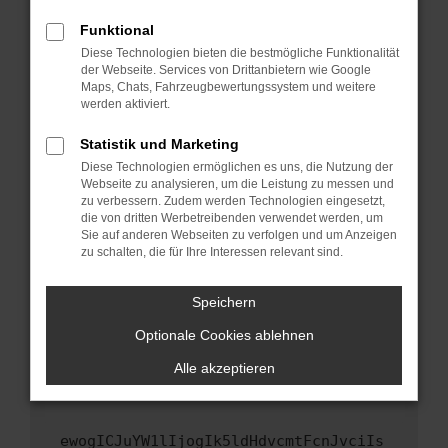
Fenster?
Funktional
Starte dein Gerät neu.
Diese Technologien bieten die bestmögliche Funktionalität
Das kann manchmal helfen, vorübergehende
der Webseite. Services von Drittanbietern wie Google
Maps, Chats, Fahrzeugbewertungssystem und weitere
Probleme zu beheben.
werden aktiviert.
Stelle sicher, dass dein Browser und dein
Betriebssystem auf dem neuesten Stand
Statistik und Marketing
sind.
Diese Technologien ermöglichen es uns, die Nutzung der
Webseite zu analysieren, um die Leistung zu messen und
Veraltete Software birgt nicht nur ein
zu verbessern. Zudem werden Technologien eingesetzt,
Sicherheitsrisiko, sondern kann auch dazu
die von dritten Werbetreibenden verwendet werden, um
führen, dass bestimmte Funktionen nicht mehr
Sie auf anderen Webseiten zu verfolgen und um Anzeigen
unterstützt werden.
zu schalten, die für Ihre Interessen relevant sind.
Wende dich an den Webseitenbetreiber.
Speichern
Wenn du alle oben genannten Schritte versucht
hast, kontaktiere uns bitte. Wir werden
Optionale Cookies ablehnen
versuchen, das Problem zu beheben. Du kannst
Alle akzeptieren
uns diesen Text schicken, um uns bei der
Fehlersuche zu unterstützen:
ewogICJuYW1lIjogIk5ldHdvcmtFcnJvciIs